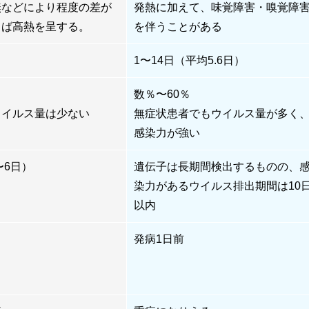
無などにより程度の差が
発熱に加えて、味覚障害・嗅覚障
しば高熱を呈する。
を伴うことがある
1〜14日（平均5.6日）
数％〜60％
ウイルス量は少ない
無症状患者でもウイルス量が多く
感染力が強い
〜6日）
遺伝子は長期間検出するものの、
染力があるウイルス排出期間は10
以内
発病1日前