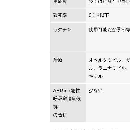
重症度
多くは軽症〜中等
致死率
0.1％以下
ワクチン
使用可能だが季節
治療
オセルタミビル、
ル、ラニナミビル
キシル
ARDS（急性
少ない
呼吸窮迫症候
群）
の合併