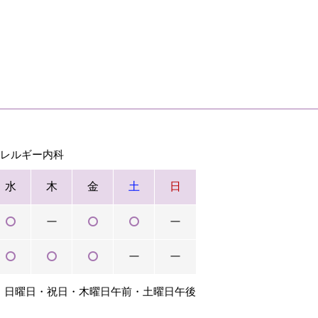
アレルギー内科
水
木
金
土
日
ー
ー
ー
ー
：日曜日・祝日・木曜日午前・土曜日午後