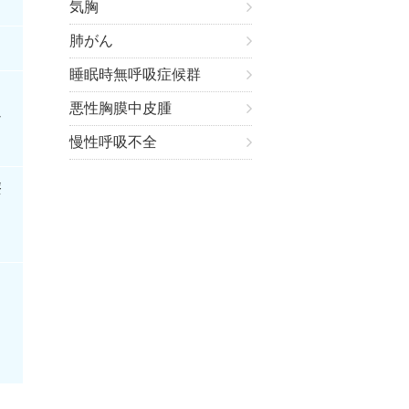
気胸
肺がん
睡眠時無呼吸症候群
悪性胸膜中皮腫
な
慢性呼吸不全
療
中