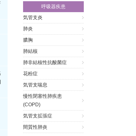
害
呼吸器疾患
気管支炎
肺炎
膿胸
、
肺結核
肺非結核性抗酸菌症
感
花粉症
日
気管支喘息
慢性閉塞性肺疾患
(COPD)
気管支拡張症
間質性肺炎