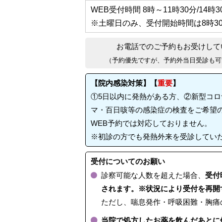
WEB受付時間
8時～11時30分/14時
※土曜日のみ、受付開始時間は
8時3
お電話でのご予約もお受けして
（予約優先ですが、予約外当日受診も可
【院内感染対策】【
重要
】
①5日以内に発熱がある方、②新型コ
マ・百日咳等の感染症の検査をご希望
WEB予約では対応しておりません。
※初診の方でも発熱外来を受診してい
受付についてのお願い
診察可能な人数を超えた場合、
受付
されます。※状況により受付を再開
ただし、喘息発作・呼吸困難・胸痛
当院で処方したお薬を飲んだあとに