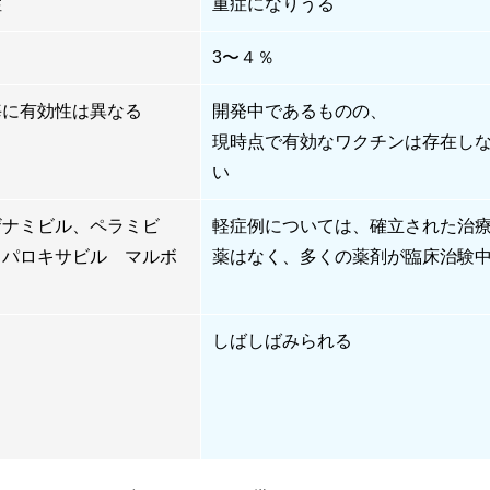
症
重症になりうる
3〜４％
毎に有効性は異なる
開発中であるものの、
現時点で有効なワクチンは存在し
い
ザナミビル、ペラミビ
軽症例については、確立された治
、パロキサビル マルボ
薬はなく、多くの薬剤が臨床治験
しばしばみられる