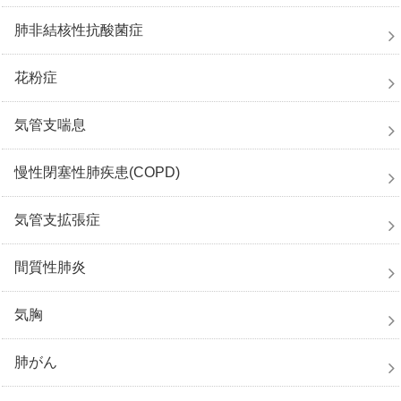
肺非結核性抗酸菌症
花粉症
気管支喘息
慢性閉塞性肺疾患(COPD)
気管支拡張症
間質性肺炎
気胸
肺がん