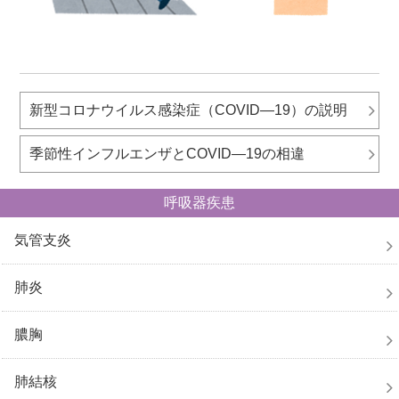
新型コロナウイルス感染症（COVID―19）の説明
季節性インフルエンザとCOVID―19の相違
呼吸器疾患
気管支炎
肺炎
膿胸
肺結核