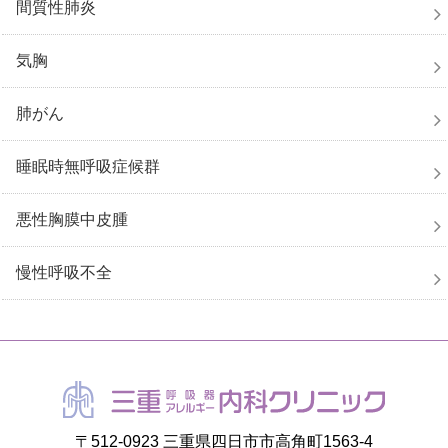
間質性肺炎
気胸
肺がん
睡眠時無呼吸症候群
悪性胸膜中皮腫
慢性呼吸不全
〒512-0923 三重県四日市市高角町1563-4