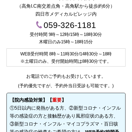
（高角I.C南交差点角・高角駅から徒歩約6分）
四日市メディカルビレッジ内
059-326-1181
受付時間 9時～12時/15時～18時30分
木曜日のみ15時～18時15分
WEB受付時間
8時～11時30分/14時30分～18時
※土曜日のみ、受付開始時間は
8時30分
です。
お電話でのご予約もお受けしています。
(予約優先ですが、予約外当日受診も可能です。)
【院内感染対策】【
重要
】
①5日以内に発熱がある方、②新型コロナ・インフル
等の感染症の方と接触歴があり風邪症状のある方、
③新型コロナ・インフル・マイコプラズマ・百日咳
等の感染症の検査をご希望の方は、
WEB予約(時間予