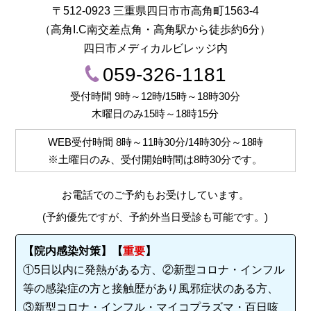
〒512-0923 三重県四日市市高角町1563-4
（高角I.C南交差点角・高角駅から徒歩約6分）
四日市メディカルビレッジ内
059-326-1181
受付時間 9時～12時/15時～18時30分
木曜日のみ15時～18時15分
WEB受付時間
8時～11時30分/14時30分～18時
※土曜日のみ、受付開始時間は
8時30分
です。
お電話でのご予約もお受けしています。
(予約優先ですが、予約外当日受診も可能です。)
【院内感染対策】【
重要
】
①5日以内に発熱がある方、②新型コロナ・インフル
等の感染症の方と接触歴があり風邪症状のある方、
③新型コロナ・インフル・マイコプラズマ・百日咳