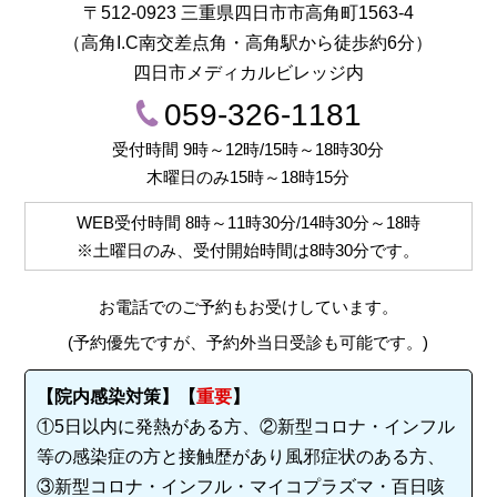
〒512-0923 三重県四日市市高角町1563-4
（高角I.C南交差点角・高角駅から徒歩約6分）
四日市メディカルビレッジ内
059-326-1181
受付時間 9時～12時/15時～18時30分
木曜日のみ15時～18時15分
WEB受付時間
8時～11時30分/14時30分～18時
※土曜日のみ、受付開始時間は
8時30分
です。
お電話でのご予約もお受けしています。
(予約優先ですが、予約外当日受診も可能です。)
【院内感染対策】【
重要
】
①5日以内に発熱がある方、②新型コロナ・インフル
等の感染症の方と接触歴があり風邪症状のある方、
③新型コロナ・インフル・マイコプラズマ・百日咳