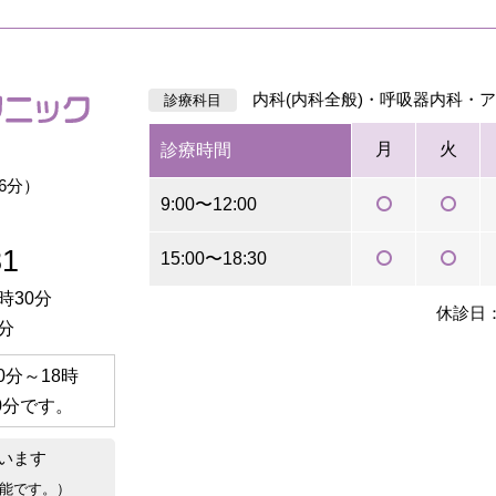
内科(内科全般)・呼吸器内科・
診療科目
月
火
診療時間
6分）
9:00〜12:00
81
15:00〜18:30
時30分
休診日
分
30分～18時
0分
です。
います
能です。）