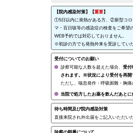
【院内感染対策】【
重要
】
①5日以内に発熱がある方、②新型コ
マ・百日咳等の感染症の検査をご希望
WEB予約では対応しておりません。
※初診の方でも発熱外来を受診してい
受付についてのお願い
診察可能な人数を超えた場合、
受付
されます。※状況により受付を再開
ただし、喘息発作・呼吸困難・胸痛
当院で処方したお薬を飲んだあとに
待ち時間及び院内感染対策
直接来院され外出届をご記入いただい
診察の順番について