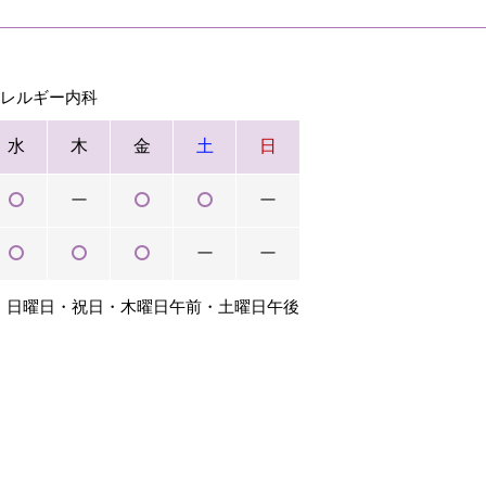
アレルギー内科
水
木
金
土
日
ー
ー
ー
ー
：日曜日・祝日・木曜日午前・土曜日午後