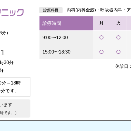
内科(内科全般)・呼吸器内科・
診療科目
月
火
診療時間
6分）
9:00〜12:00
81
15:00〜18:30
時30分
休診日
分
30分～18時
0分
です。
います
能です。）