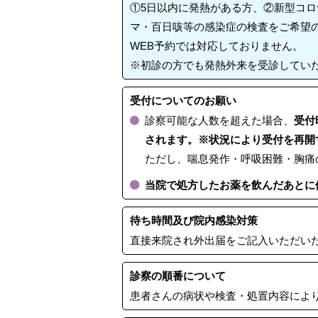
①5日以内に発熱がある方、②新型コ
マ・百日咳等の感染症の検査をご希望
WEB予約では対応しておりません。
※初診の方でも発熱外来を受診してい
受付についてのお願い
診察可能な人数を超えた場合、
受付
されます。※状況により受付を再開
ただし、喘息発作・呼吸困難・胸痛
当院で処方したお薬を飲んだあとに
待ち時間及び院内感染対策
直接来院され外出届をご記入いただい
診察の順番について
患者さんの病状や検査・処置内容によ