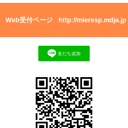
Web受付ページ
http://mieresp.mdja.jp
友だち追加