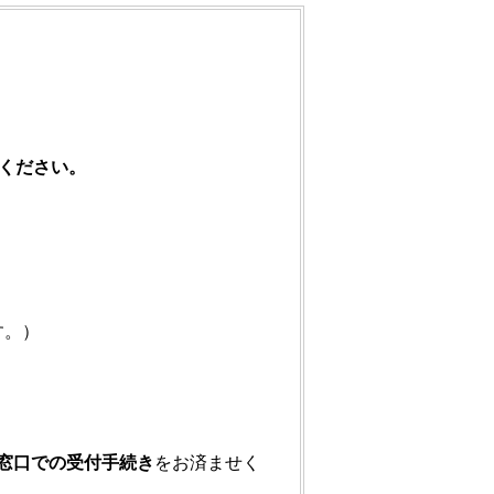
ください。
す。）
窓口での受付手続き
をお済ませく